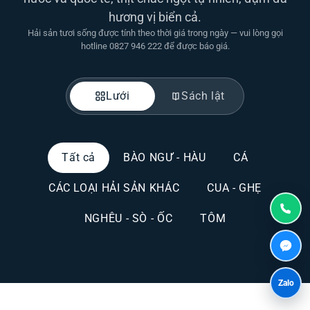
hương vị biển cả.
Hải sản tươi sống được tính theo thời giá trong ngày — vui lòng gọi
hotline 0827 946 222 để được báo giá.
Lưới
Sách lật
Tất cả
BÀO NGƯ - HÀU
CÁ
CÁC LOẠI HẢI SẢN KHÁC
CUA - GHẸ
NGHÊU - SÒ - ỐC
TÔM
Zalo