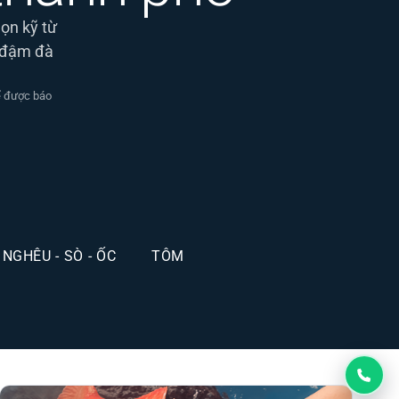
họn kỹ từ
, đậm đà
để được báo
NGHÊU - SÒ - ỐC
TÔM