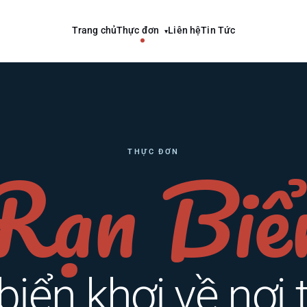
Trang chủ
Thực đơn
Liên hệ
Tin Tức
▾
Rạn Biể
THỰC ĐƠN
iển khơi về nơi