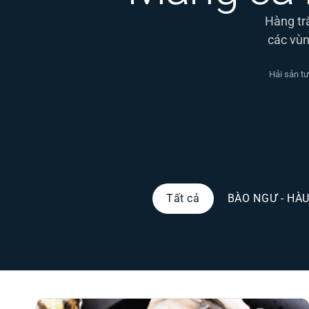
Hàng tră
các vùn
Hải sản tư
Tất cả
BÀO NGƯ - HÀ