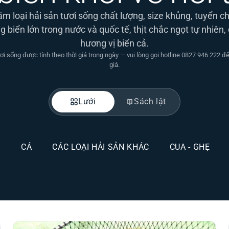
m loại hải sản tươi sống chất lượng, size khủng, tuyển c
g biển lớn trong nước và quốc tế, thịt chắc ngọt tự nhiên
hương vị biển cả.
ơi sống được tính theo thời giá trong ngày — vui lòng gọi hotline 0827 946 222 
giá.
Lưới
Sách lật
U
CÁ
CÁC LOẠI HẢI SẢN KHÁC
CUA - GHẸ