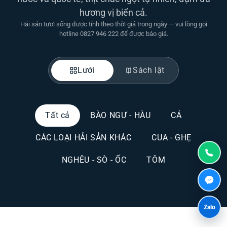
hương vị biển cả.
Hải sản tươi sống được tính theo thời giá trong ngày — vui lòng gọi
hotline 0827 946 222 để được báo giá.
Lưới
Sách lật
Tất cả
BÀO NGƯ - HÀU
CÁ
CÁC LOẠI HẢI SẢN KHÁC
CUA - GHẸ
NGHÊU - SÒ - ỐC
TÔM
Zalo