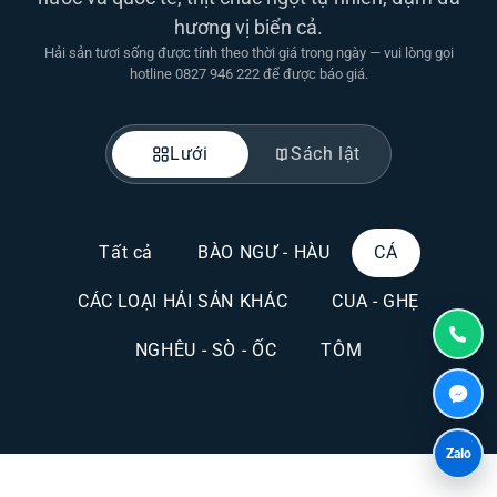
hương vị biển cả.
Hải sản tươi sống được tính theo thời giá trong ngày — vui lòng gọi
hotline 0827 946 222 để được báo giá.
Lưới
Sách lật
Tất cả
BÀO NGƯ - HÀU
CÁ
CÁC LOẠI HẢI SẢN KHÁC
CUA - GHẸ
NGHÊU - SÒ - ỐC
TÔM
Zalo