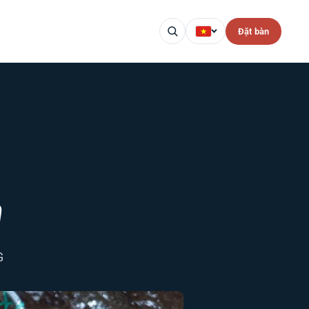
Đặt bàn
n
G