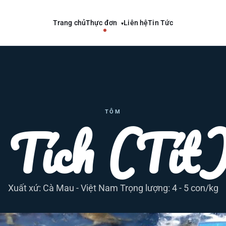
Trang chủ
Thực đơn
Liên hệ
Tin Tức
▾
TÔM
 Tích (Tít)
Xuất xứ: Cà Mau - Việt Nam Trọng lượng: 4 - 5 con/kg