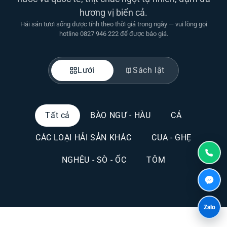
hương vị biển cả.
Hải sản tươi sống được tính theo thời giá trong ngày — vui lòng gọi
hotline 0827 946 222 để được báo giá.
Lưới
Sách lật
Tất cả
BÀO NGƯ - HÀU
CÁ
CÁC LOẠI HẢI SẢN KHÁC
CUA - GHẸ
NGHÊU - SÒ - ỐC
TÔM
Zalo