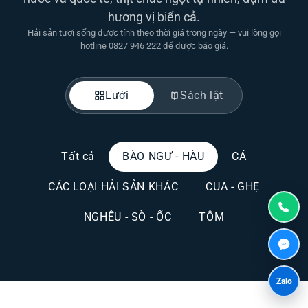
hương vị biển cả.
Hải sản tươi sống được tính theo thời giá trong ngày — vui lòng gọi
hotline 0827 946 222 để được báo giá.
Lưới
Sách lật
Tất cả
BÀO NGƯ - HÀU
CÁ
CÁC LOẠI HẢI SẢN KHÁC
CUA - GHẸ
NGHÊU - SÒ - ỐC
TÔM
Zalo