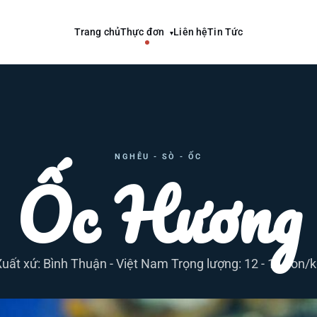
Trang chủ
Thực đơn
Liên hệ
Tin Tức
▾
NGHÊU - SÒ - ỐC
Ốc Hương
uất xứ: Bình Thuận - Việt Nam Trọng lượng: 12 - 14 con/