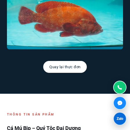
Quay lại thực đơn
THÔNG TIN SẢN PHẨM
Zalo
Cá Mú Bịp – Quý Tộc Đại Dương