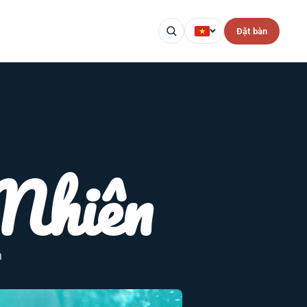
Đặt bàn
Nhiên
n