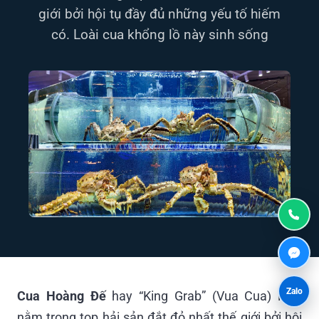
giới bởi hội tụ đầy đủ những yếu tố hiếm
có. Loài cua khổng lồ này sinh sống
Zalo
Cua Hoàng Đế
hay “King Grab” (Vua Cua) luôn
nằm trong top hải sản đắt đỏ nhất thế giới bởi hội