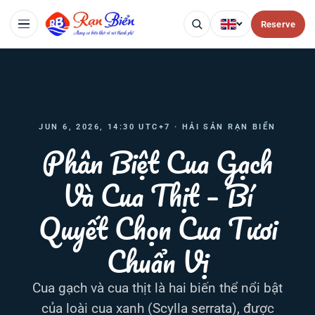
Reserve
JUN 6, 2026, 14:30 UTC+7 · HẢI SẢN RẠN BIỂN
Phân Biệt Cua Gạch
Và Cua Thịt – Bí
Quyết Chọn Cua Tươi
Chuẩn Vị
Cua gạch và cua thịt là hai biến thể nổi bật
của loài cua xanh (Scylla serrata), được