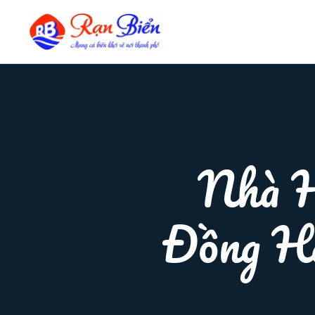
Nhà H
Đồng H