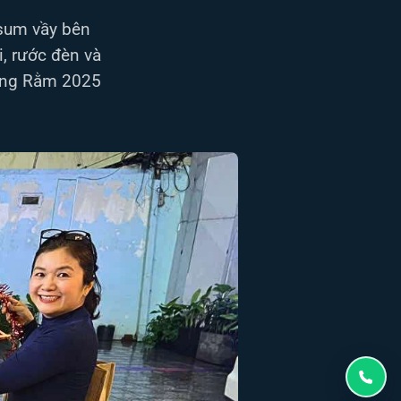
 sum vầy bên
i, rước đèn và
răng Rằm 2025