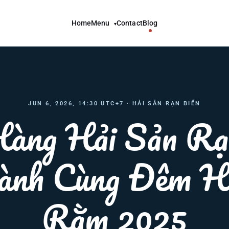
Home
Menu
Contact
Blog
▾
JUN 6, 2026, 14:30 UTC+7 · HẢI SẢN RẠN BIỂN
àng Hải Sản Rạ
ành Cùng Đêm Hộ
Rằm 2025