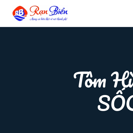
Tôm Hù
SỐC 