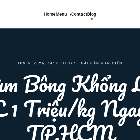
Home
Menu
Contact
Blog
▾
JUN 6, 2026, 14:30 UTC+7 · HẢI SẢN RẠN BIỂN
m Bông Khổng 
1 Triệu/kg Nga
TP.HCM