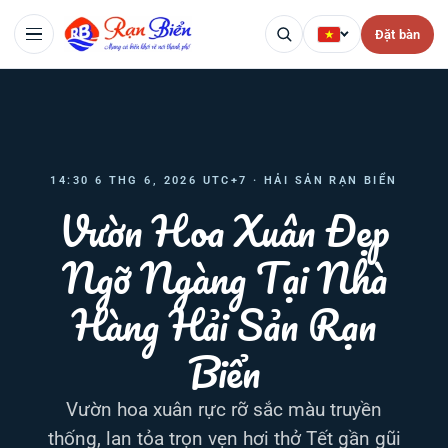
Đặt bàn
14:30 6 THG 6, 2026 UTC+7 · HẢI SẢN RẠN BIỂN
Vườn Hoa Xuân Đẹp
Ngỡ Ngàng Tại Nhà
Hàng Hải Sản Rạn
Biển
Vườn hoa xuân rực rỡ sắc màu truyền
thống, lan tỏa trọn vẹn hơi thở Tết gần gũi