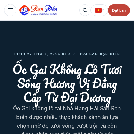
Đặt bàn
14:14 27 THG 7, 2026 UTC+7 · HẢI SẢN RẠN BIỂN
Ốc Gai Khổng Lồ Tươi
Sống Hương Vị Đẳng
Cấp Từ Đại Dương
Ốc Gai khổng lồ tại Nhà Hàng Hải Sản Rạn
Biển được nhiều thực khách sành ăn lựa
chọn nhờ độ tươi sống vượt trội, và còn