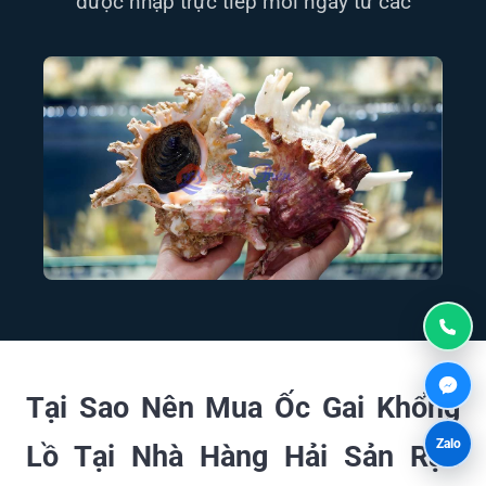
được nhập trực tiếp mỗi ngày từ các
Tại Sao Nên Mua Ốc Gai Khổng
Zalo
Lồ Tại Nhà Hàng Hải Sản Rạn