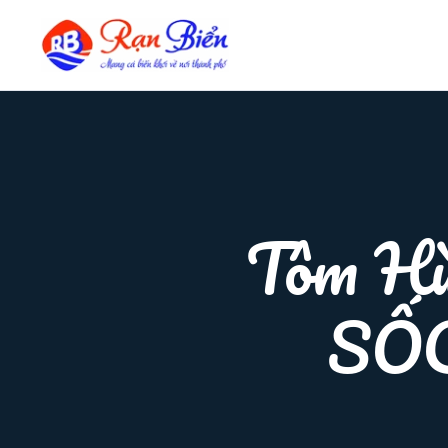
Tôm Hù
SỐC 