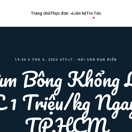
Trang chủ
Thực đơn
Liên hệ
Tin Tức
▾
14:30 6 THG 6, 2026 UTC+7 · HẢI SẢN RẠN BIỂN
m Bông Khổng 
1 Triệu/kg Nga
TP.HCM